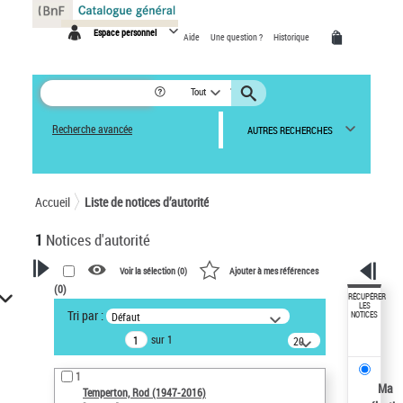
Panneau de gestion des cookies
Espace personnel
Aide
Une question ?
Historique
Tout
Recherche avancée
AUTRES RECHERCHES
Accueil
Liste de notices d’autorité
1
Notices d'autorité
Voir la sélection (
0
)
Ajouter à mes références
(
0
)
VOTRE RECHERCHE
RÉCUPÉRER
LES
Tri par :
Défaut
NOTICES
Recherche avancée dans les
sur 1
notices d’autorité
20
résultats/page
Œuvres liées à l'auteur :
1
Temperton, Rod (1947-2016)
Ma
Temperton, Rod (1947-2016)