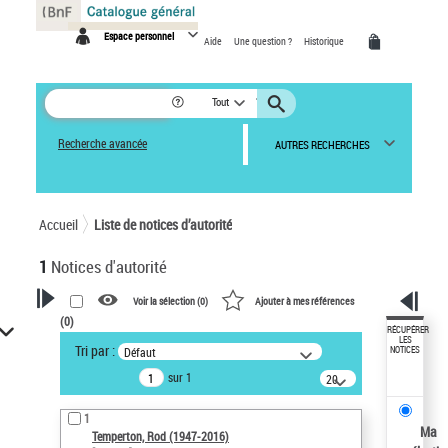
Panneau de gestion des cookies
Espace personnel
Aide
Une question ?
Historique
Tout
Recherche avancée
AUTRES RECHERCHES
Accueil
Liste de notices d’autorité
1
Notices d'autorité
Voir la sélection (
0
)
Ajouter à mes références
(
0
)
VOTRE RECHERCHE
RÉCUPÉRER
LES
Tri par :
Défaut
NOTICES
Recherche avancée dans les
sur 1
notices d’autorité
20
résultats/page
Œuvres liées à l'auteur :
1
Temperton, Rod (1947-2016)
Ma
Temperton, Rod (1947-2016)