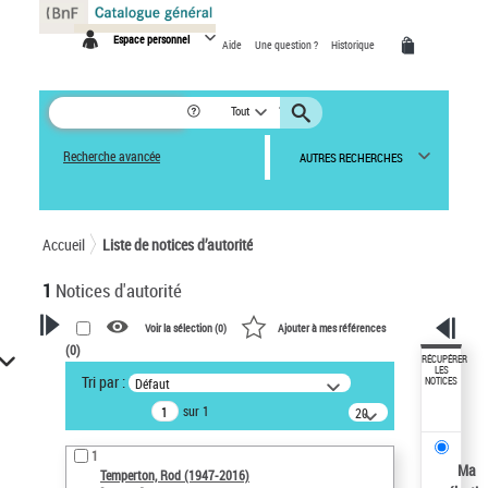
Panneau de gestion des cookies
Espace personnel
Aide
Une question ?
Historique
Tout
Recherche avancée
AUTRES RECHERCHES
Accueil
Liste de notices d’autorité
1
Notices d'autorité
Voir la sélection (
0
)
Ajouter à mes références
(
0
)
VOTRE RECHERCHE
RÉCUPÉRER
LES
Tri par :
Défaut
NOTICES
Recherche avancée dans les
sur 1
notices d’autorité
20
résultats/page
Œuvres liées à l'auteur :
1
Temperton, Rod (1947-2016)
Ma
Temperton, Rod (1947-2016)