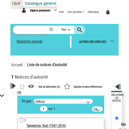
Panneau de gestion des cookies
Espace personnel
Aide
Une question ?
Historique
Tout
Recherche avancée
AUTRES RECHERCHES
Accueil
Liste de notices d’autorité
1
Notices d'autorité
Voir la sélection (
0
)
Ajouter à mes références
(
0
)
VOTRE RECHERCHE
RÉCUPÉRER
LES
Tri par :
Défaut
NOTICES
Recherche avancée dans les
sur 1
notices d’autorité
20
résultats/page
Œuvres liées à l'auteur :
1
Temperton, Rod (1947-2016)
Ma
Temperton, Rod (1947-2016)