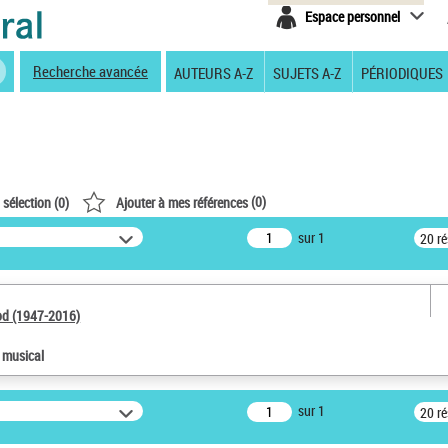
Espace personnel
Recherche avancée
AUTEURS A-Z
SUJETS A-Z
PÉRIODIQUES
(
0
)
 sélection (
0
)
Ajouter à mes références
sur 1
20 r
od (1947-2016)
e musical
sur 1
20 r