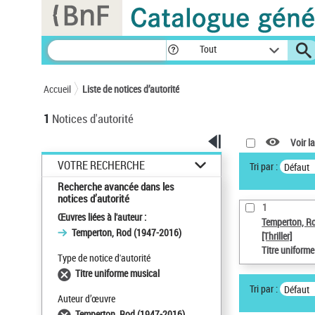
Panneau de gestion des cookies
Tout
Accueil
Liste de notices d’autorité
1
Notices d'autorité
Voir la
VOTRE RECHERCHE
Tri par :
Défaut
Recherche avancée dans les
notices d’autorité
1
Œuvres liées à l'auteur :
Temperton, R
Temperton, Rod (1947-2016)
[Thriller]
Titre uniform
Type de notice d'autorité
Titre uniforme musical
Tri par :
Défaut
Auteur d’œuvre
Temperton, Rod (1947-2016)