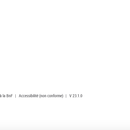
 à la BnF
|
Accessibilité (non conforme)
|
V 23.1.0