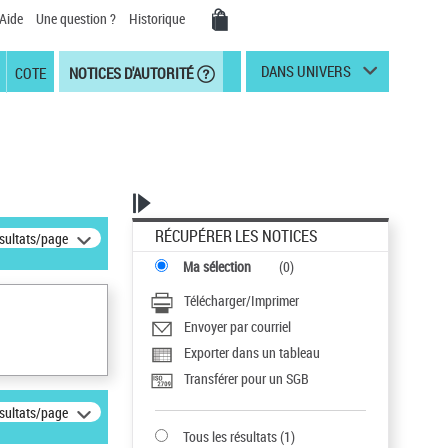
Aide
Une question ?
Historique
DANS UNIVERS
COTE
NOTICES D'AUTORITÉ
RÉCUPÉRER LES NOTICES
ésultats/page
Ma sélection
(
0
)
Télécharger/Imprimer
Envoyer par courriel
Exporter dans un tableau
Transférer pour un SGB
ésultats/page
Tous les résultats
(
1
)