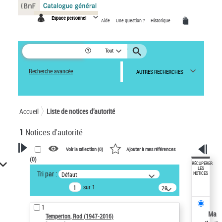
Panneau de gestion des cookies
Espace personnel
Aide
Une question ?
Historique
Tout
Recherche avancée
AUTRES RECHERCHES
Accueil
Liste de notices d’autorité
1
Notices d'autorité
Voir la sélection (
0
)
Ajouter à mes références
(
0
)
VOTRE RECHERCHE
RÉCUPÉRER
LES
Tri par :
Défaut
NOTICES
Recherche avancée dans les
sur 1
notices d’autorité
20
résultats/page
Œuvres liées à l'auteur :
1
Temperton, Rod (1947-2016)
Ma
Temperton, Rod (1947-2016)