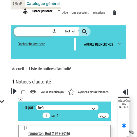
Panneau de gestion des cookies
Espace personnel
Aide
Une question ?
Historique
Tout
Recherche avancée
AUTRES RECHERCHES
Accueil
Liste de notices d’autorité
1
Notices d'autorité
Voir la sélection (
0
)
Ajouter à mes références
(
0
)
VOTRE RECHERCHE
RÉCUPÉRER
LES
Tri par :
Défaut
NOTICES
Recherche avancée dans les
sur 1
notices d’autorité
20
résultats/page
Œuvres liées à l'auteur :
1
Temperton, Rod (1947-2016)
Ma
Temperton, Rod (1947-2016)