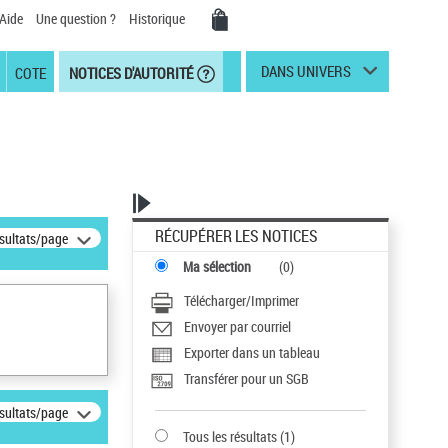
Aide
Une question ?
Historique
DANS UNIVERS
COTE
NOTICES D'AUTORITÉ
RÉCUPÉRER LES NOTICES
ésultats/page
Ma sélection
(
0
)
Télécharger/Imprimer
Envoyer par courriel
Exporter dans un tableau
Transférer pour un SGB
ésultats/page
Tous les résultats
(
1
)