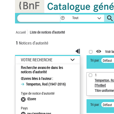
Panneau de gestion des cookies
Tout
Accueil
Liste de notices d’autorité
1
Notices d'autorité
Voir la
VOTRE RECHERCHE
Tri par :
Défaut
Recherche avancée dans les
notices d’autorité
1
Œuvres liées à l'auteur :
Temperton, R
Temperton, Rod (1947-2016)
[Thriller]
Titre uniform
Type de notice d'autorité
Œuvre
Tri par :
Défaut
Pays
ne s'applique pas