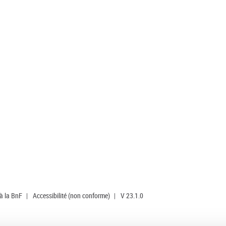
 à la BnF
|
Accessibilité (non conforme)
|
V 23.1.0