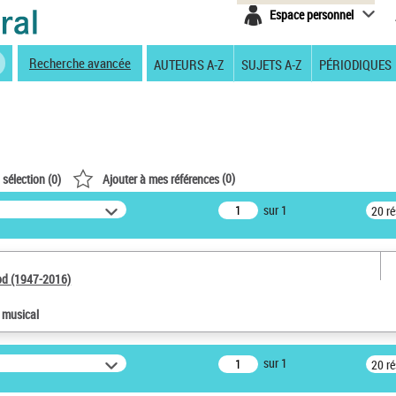
Espace personnel
Recherche avancée
AUTEURS A-Z
SUJETS A-Z
PÉRIODIQUES
(
0
)
 sélection (
0
)
Ajouter à mes références
sur 1
20 r
od (1947-2016)
e musical
sur 1
20 r