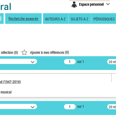
Espace personnel
Recherche avancée
AUTEURS A-Z
SUJETS A-Z
PÉRIODIQUES
(
0
)
 sélection (
0
)
Ajouter à mes références
sur 1
20 r
od (1947-2016)
e musical
sur 1
20 r