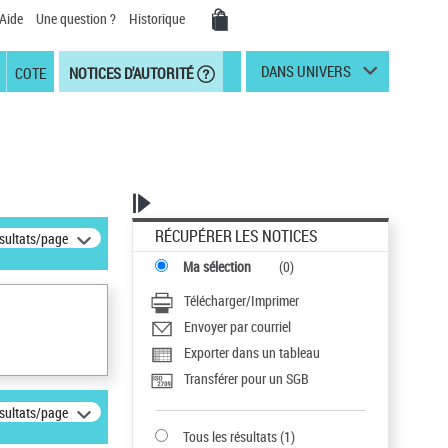
Aide
Une question ?
Historique
DANS UNIVERS
COTE
NOTICES D'AUTORITÉ
RÉCUPÉRER LES NOTICES
ésultats/page
Ma sélection
(
0
)
Télécharger/Imprimer
Envoyer par courriel
Exporter dans un tableau
Transférer pour un SGB
ésultats/page
Tous les résultats
(
1
)