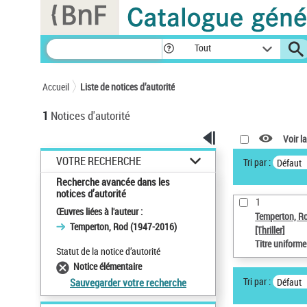
Panneau de gestion des cookies
Tout
Accueil
Liste de notices d’autorité
1
Notices d'autorité
Voir la
VOTRE RECHERCHE
Tri par :
Défaut
Recherche avancée dans les
notices d’autorité
1
Œuvres liées à l'auteur :
Temperton, R
Temperton, Rod (1947-2016)
[Thriller]
Titre uniform
Statut de la notice d’autorité
Notice élémentaire
Tri par :
Défaut
Sauvegarder votre recherche