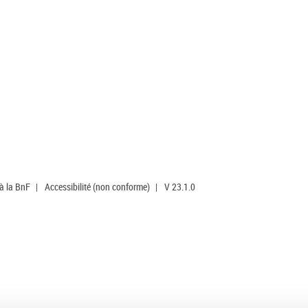
 à la BnF
|
Accessibilité (non conforme)
|
V 23.1.0