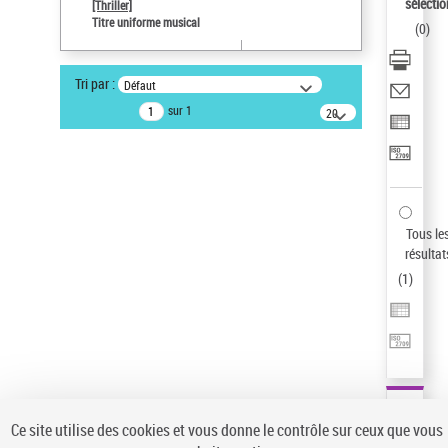
sélectio
[Thriller]
Auteur d’œuvre
Titre uniforme musical
(
0
)
Temperton, Rod (1947-2016)
Statut de la notice d’autorité
Tri par :
Défaut
Notice élémentaire
sur 1
20
résultats/page
Pays
ne s'applique pas
Sauvegarder votre recherche
AFFINER
Tous le
Type de notice d'autorité
résultat
(
1
)
Œuvre
(1)
Titre uniforme musical
(1)
Statut de la notice d’autorité
Pays
Auteur d’œuvre
Ce site utilise des cookies et vous donne le contrôle sur ceux que vous