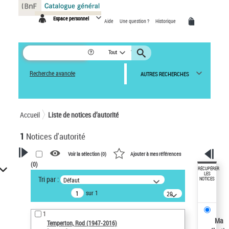
Panneau de gestion des cookies
Espace personnel
Aide
Une question ?
Historique
Tout
Recherche avancée
AUTRES RECHERCHES
Accueil
Liste de notices d’autorité
1
Notices d'autorité
Voir la sélection (
0
)
Ajouter à mes références
(
0
)
VOTRE RECHERCHE
RÉCUPÉRER
LES
Tri par :
Défaut
NOTICES
Recherche avancée dans les
sur 1
notices d’autorité
20
résultats/page
Œuvres liées à l'auteur :
1
Temperton, Rod (1947-2016)
Ma
Temperton, Rod (1947-2016)