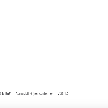
 à la BnF
|
Accessibilité (non conforme)
|
V 23.1.0