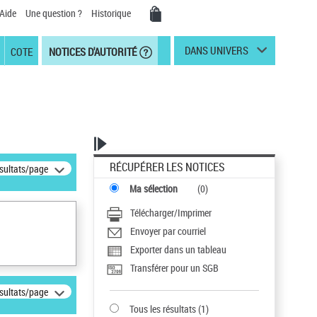
Aide
Une question ?
Historique
DANS UNIVERS
COTE
NOTICES D'AUTORITÉ
RÉCUPÉRER LES NOTICES
ésultats/page
Ma sélection
(
0
)
Télécharger/Imprimer
Envoyer par courriel
Exporter dans un tableau
Transférer pour un SGB
ésultats/page
Tous les résultats
(
1
)