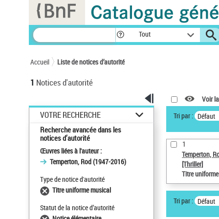
Panneau de gestion des cookies
Tout
Accueil
Liste de notices d’autorité
1
Notices d'autorité
Voir la
VOTRE RECHERCHE
Tri par :
Défaut
Recherche avancée dans les
notices d’autorité
1
Œuvres liées à l'auteur :
Temperton, R
Temperton, Rod (1947-2016)
[Thriller]
Titre uniform
Type de notice d'autorité
Titre uniforme musical
Tri par :
Défaut
Statut de la notice d’autorité
Notice élémentaire