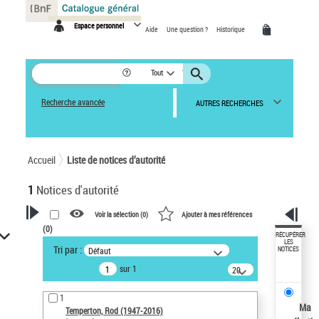
Panneau de gestion des cookies
Espace personnel
Aide
Une question ?
Historique
Tout
Recherche avancée
AUTRES RECHERCHES
Accueil
Liste de notices d’autorité
1
Notices d'autorité
Voir la sélection (
0
)
Ajouter à mes références
(
0
)
VOTRE RECHERCHE
RÉCUPÉRER
LES
Tri par :
Défaut
NOTICES
Recherche avancée dans les
sur 1
notices d’autorité
20
résultats/page
Œuvres liées à l'auteur :
1
Temperton, Rod (1947-2016)
Ma
Temperton, Rod (1947-2016)