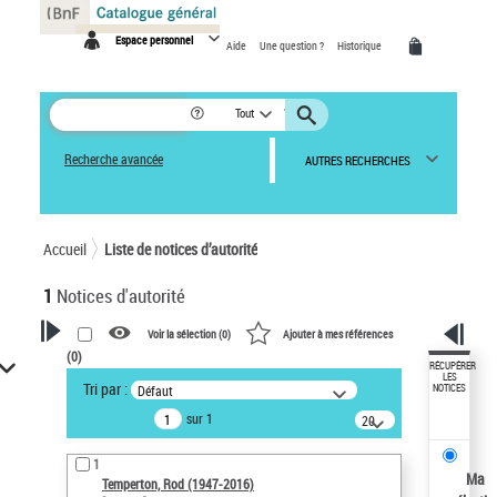
Panneau de gestion des cookies
Espace personnel
Aide
Une question ?
Historique
Tout
Recherche avancée
AUTRES RECHERCHES
Accueil
Liste de notices d’autorité
1
Notices d'autorité
Voir la sélection (
0
)
Ajouter à mes références
(
0
)
VOTRE RECHERCHE
RÉCUPÉRER
LES
Tri par :
Défaut
NOTICES
Recherche avancée dans les
sur 1
notices d’autorité
20
résultats/page
Œuvres liées à l'auteur :
1
Temperton, Rod (1947-2016)
Ma
Temperton, Rod (1947-2016)