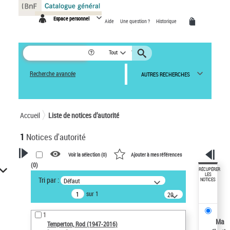
Panneau de gestion des cookies
Espace personnel
Aide
Une question ?
Historique
Tout
Recherche avancée
AUTRES RECHERCHES
Accueil
Liste de notices d’autorité
1
Notices d'autorité
Voir la sélection (
0
)
Ajouter à mes références
(
0
)
VOTRE RECHERCHE
RÉCUPÉRER
LES
Tri par :
Défaut
NOTICES
Recherche avancée dans les
sur 1
notices d’autorité
20
résultats/page
Œuvres liées à l'auteur :
1
Temperton, Rod (1947-2016)
Ma
Temperton, Rod (1947-2016)