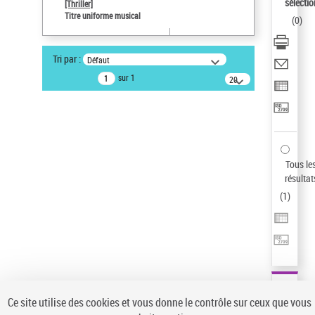
sélectio
[Thriller]
Auteur d’œuvre
Titre uniforme musical
(
0
)
Temperton, Rod (1947-2016)
Type de notice d'autorité
Tri par :
Défaut
Titre uniforme musical
sur 1
20
Œuvre
résultats/page
Pays
ne s'applique pas
Sauvegarder votre recherche
Tous le
AFFINER
résultat
Type de notice d'autorité
(
1
)
Œuvre
(1)
Titre uniforme musical
(1)
Statut de la notice d’autorité
Pays
Auteur d’œuvre
Ce site utilise des cookies et vous donne le contrôle sur ceux que vous