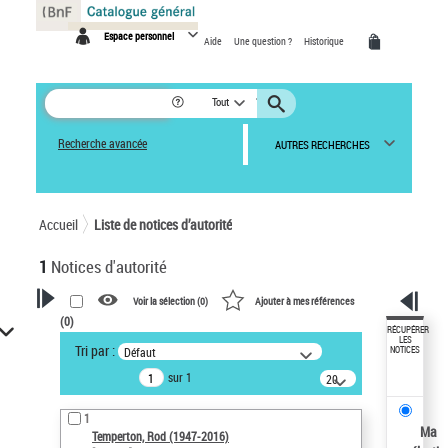
Panneau de gestion des cookies
Espace personnel
Aide
Une question ?
Historique
Tout
Recherche avancée
AUTRES RECHERCHES
Accueil
Liste de notices d’autorité
1
Notices d'autorité
Voir la sélection (
0
)
Ajouter à mes références
(
0
)
VOTRE RECHERCHE
RÉCUPÉRER
LES
Tri par :
Défaut
NOTICES
Recherche avancée dans les
sur 1
notices d’autorité
20
résultats/page
Œuvres liées à l'auteur :
1
Temperton, Rod (1947-2016)
Ma
Temperton, Rod (1947-2016)