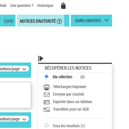
Aide
Une question ?
Historique
DANS UNIVERS
COTE
NOTICES D'AUTORITÉ
RÉCUPÉRER LES NOTICES
ésultats/page
Ma sélection
(
0
)
Télécharger/Imprimer
Envoyer par courriel
Exporter dans un tableau
Transférer pour un SGB
ésultats/page
Tous les résultats
(
1
)