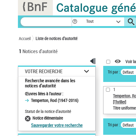
Panneau de gestion des cookies
Tout
Accueil
Liste de notices d’autorité
1
Notices d'autorité
Voir la
VOTRE RECHERCHE
Tri par :
Défaut
Recherche avancée dans les
notices d’autorité
1
Œuvres liées à l'auteur :
Temperton, R
Temperton, Rod (1947-2016)
[Thriller]
Titre uniform
Statut de la notice d’autorité
Notice élémentaire
Tri par :
Défaut
Sauvegarder votre recherche