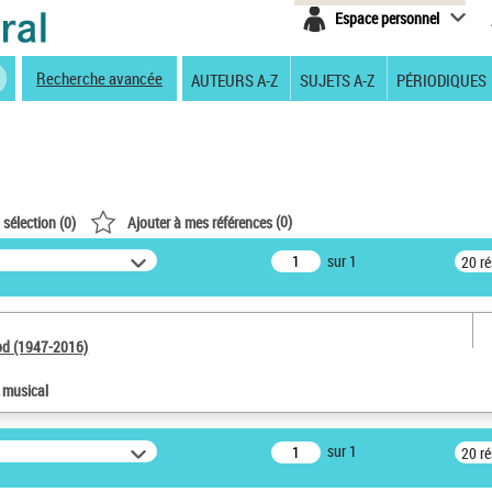
Espace personnel
Recherche avancée
AUTEURS A-Z
SUJETS A-Z
PÉRIODIQUES
(
0
)
 sélection (
0
)
Ajouter à mes références
sur 1
20 r
od (1947-2016)
e musical
sur 1
20 r