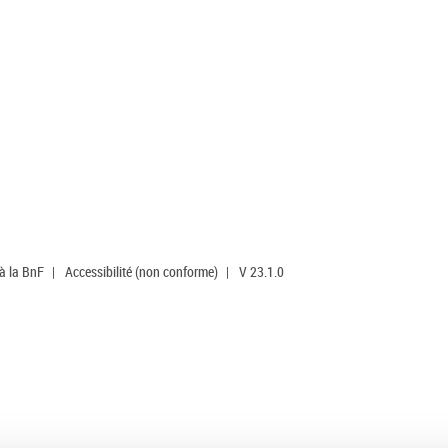
 à la BnF
|
Accessibilité (non conforme)
|
V 23.1.0