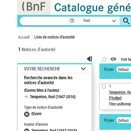
Panneau de gestion des cookies
Tout
Accueil
Liste de notices d’autorité
1
Notices d'autorité
Voir la
VOTRE RECHERCHE
Tri par :
Défaut
Recherche avancée dans les
notices d’autorité
1
Œuvres liées à l'auteur :
Temperton, R
Temperton, Rod (1947-2016)
[Thriller]
Titre uniform
Type de notice d'autorité
Œuvre
Tri par :
Défaut
Auteur d’œuvre
Temperton, Rod (1947-2016)