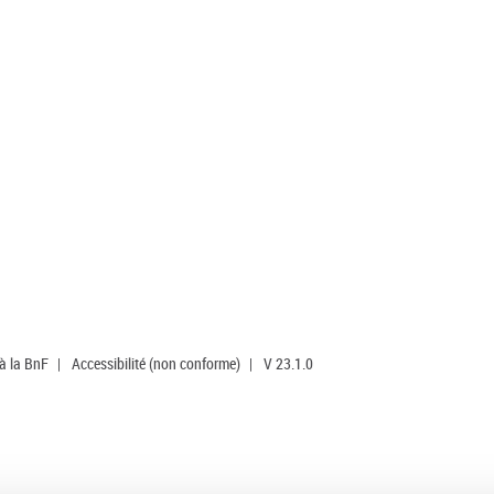
 à la BnF
|
Accessibilité (non conforme)
|
V 23.1.0