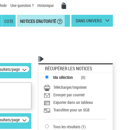
Aide
Une question ?
Historique
DANS UNIVERS
COTE
NOTICES D'AUTORITÉ
RÉCUPÉRER LES NOTICES
ésultats/page
Ma sélection
(
0
)
Télécharger/Imprimer
Envoyer par courriel
Exporter dans un tableau
Transférer pour un SGB
ésultats/page
Tous les résultats
(
1
)