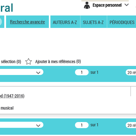
Espace personnel
Recherche avancée
AUTEURS A-Z
SUJETS A-Z
PÉRIODIQUES
(
0
)
 sélection (
0
)
Ajouter à mes références
sur 1
20 r
od (1947-2016)
e musical
sur 1
20 r