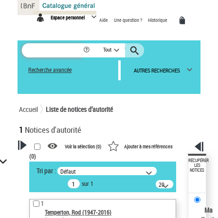
Panneau de gestion des cookies
Espace personnel
Aide
Une question ?
Historique
Tout
Recherche avancée
AUTRES RECHERCHES
Accueil
Liste de notices d’autorité
1
Notices d'autorité
Voir la sélection (
0
)
Ajouter à mes références
(
0
)
VOTRE RECHERCHE
RÉCUPÉRER
LES
Tri par :
Défaut
NOTICES
Recherche avancée dans les
sur 1
notices d’autorité
20
résultats/page
Œuvres liées à l'auteur :
1
Temperton, Rod (1947-2016)
Ma
Temperton, Rod (1947-2016)