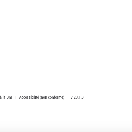
 à la BnF
|
Accessibilité (non conforme)
|
V 23.1.0