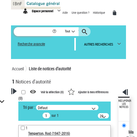
Panneau de gestion des cookies
Espace personnel
Aide
Une question ?
Historique
Tout
Recherche avancée
AUTRES RECHERCHES
Accueil
Liste de notices d’autorité
1
Notices d'autorité
Voir la sélection (
0
)
Ajouter à mes références
(
0
)
VOTRE RECHERCHE
RÉCUPÉRER
LES
Tri par :
Défaut
NOTICES
Recherche avancée dans les
sur 1
notices d’autorité
20
résultats/page
Œuvres liées à l'auteur :
1
Temperton, Rod (1947-2016)
Ma
Temperton, Rod (1947-2016)