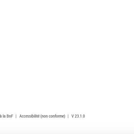
 à la BnF
|
Accessibilité (non conforme)
|
V 23.1.0