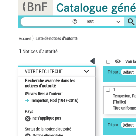
Panneau de gestion des cookies
Tout
Accueil
Liste de notices d’autorité
1
Notices d'autorité
Voir la
VOTRE RECHERCHE
Tri par :
Défaut
Recherche avancée dans les
notices d’autorité
1
Œuvres liées à l'auteur :
Temperton, R
Temperton, Rod (1947-2016)
[Thriller]
Titre uniform
Pays
ne s'applique pas
Tri par :
Défaut
Statut de la notice d’autorité
Notice élémentaire