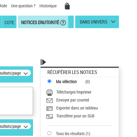
Aide
Une question ?
Historique
DANS UNIVERS
COTE
NOTICES D'AUTORITÉ
RÉCUPÉRER LES NOTICES
ésultats/page
Ma sélection
(
0
)
Télécharger/Imprimer
Envoyer par courriel
Exporter dans un tableau
Transférer pour un SGB
ésultats/page
Tous les résultats
(
1
)