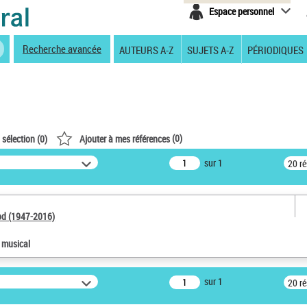
Espace personnel
Recherche avancée
AUTEURS A-Z
SUJETS A-Z
PÉRIODIQUES
(
0
)
 sélection (
0
)
Ajouter à mes références
sur 1
20 r
od (1947-2016)
e musical
sur 1
20 r