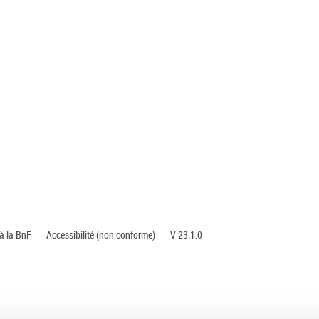
 à la BnF
|
Accessibilité (non conforme)
|
V 23.1.0