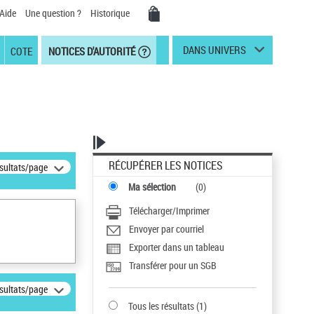
Aide
Une question ?
Historique
DANS UNIVERS
COTE
NOTICES D'AUTORITÉ
RÉCUPÉRER LES NOTICES
ésultats/page
Ma sélection
(
0
)
Télécharger/Imprimer
Envoyer par courriel
Exporter dans un tableau
Transférer pour un SGB
ésultats/page
Tous les résultats
(
1
)