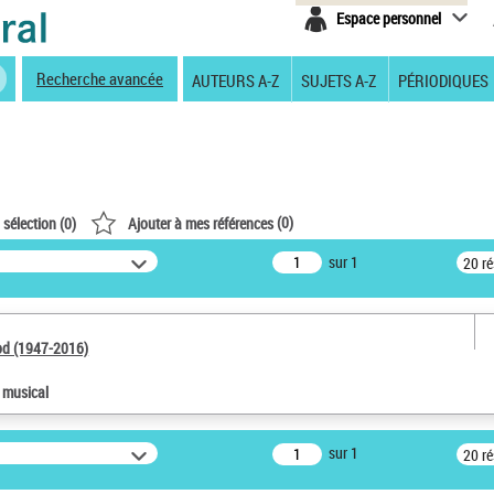
Espace personnel
Recherche avancée
AUTEURS A-Z
SUJETS A-Z
PÉRIODIQUES
(
0
)
 sélection (
0
)
Ajouter à mes références
sur 1
20 r
od (1947-2016)
e musical
sur 1
20 r