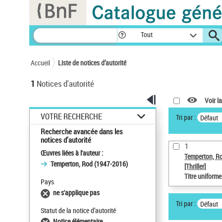
Panneau de gestion des cookies
Tout
Accueil
Liste de notices d’autorité
1
Notices d'autorité
Voir la
VOTRE RECHERCHE
Tri par :
Défaut
Recherche avancée dans les
notices d’autorité
1
Œuvres liées à l'auteur :
Temperton, R
Temperton, Rod (1947-2016)
[Thriller]
Titre uniform
Pays
ne s'applique pas
Tri par :
Défaut
Statut de la notice d’autorité
Notice élémentaire