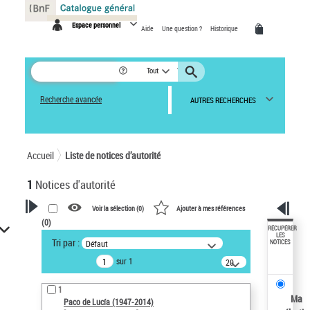
Panneau de gestion des cookies
Espace personnel
Aide
Une question ?
Historique
Tout
Recherche avancée
AUTRES RECHERCHES
Accueil
Liste de notices d’autorité
1
Notices d'autorité
Voir la sélection (
0
)
Ajouter à mes références
(
0
)
VOTRE RECHERCHE
RÉCUPÉRER
LES
Tri par :
Défaut
NOTICES
Recherche avancée dans les
sur 1
notices d’autorité
20
résultats/page
Œuvres liées à l'auteur :
1
Paco de Lucía (1947-2014)
Ma
Paco de Lucía (1947-2014)