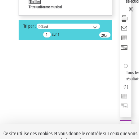
sélectio
[Thriller]
Auteur d’œuvre
Titre uniforme musical
(
0
)
Temperton, Rod (1947-2016)
Statut de la notice d’autorité
Tri par :
Défaut
Notice élémentaire
sur 1
20
résultats/page
Type de notice d'autorité
Œuvre
Sauvegarder votre recherche
AFFINER
Tous le
Type de notice d'autorité
résultat
(
1
)
Œuvre
(1)
Titre uniforme musical
(1)
Statut de la notice d’autorité
Pays
Auteur d’œuvre
Ce site utilise des cookies et vous donne le contrôle sur ceux que vous