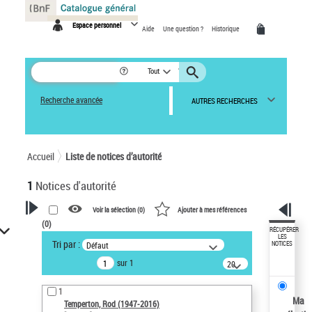
Panneau de gestion des cookies
Espace personnel
Aide
Une question ?
Historique
Tout
Recherche avancée
AUTRES RECHERCHES
Accueil
Liste de notices d’autorité
1
Notices d'autorité
Voir la sélection (
0
)
Ajouter à mes références
(
0
)
VOTRE RECHERCHE
RÉCUPÉRER
LES
Tri par :
Défaut
NOTICES
Recherche avancée dans les
sur 1
notices d’autorité
20
résultats/page
Œuvres liées à l'auteur :
1
Temperton, Rod (1947-2016)
Ma
Temperton, Rod (1947-2016)