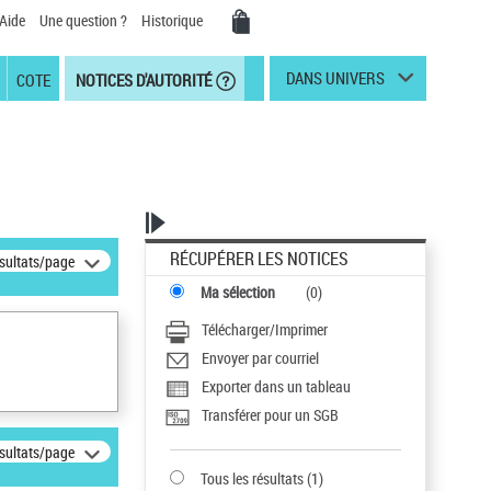
Aide
Une question ?
Historique
DANS UNIVERS
COTE
NOTICES D'AUTORITÉ
RÉCUPÉRER LES NOTICES
ésultats/page
Ma sélection
(
0
)
Télécharger/Imprimer
Envoyer par courriel
Exporter dans un tableau
Transférer pour un SGB
ésultats/page
Tous les résultats
(
1
)