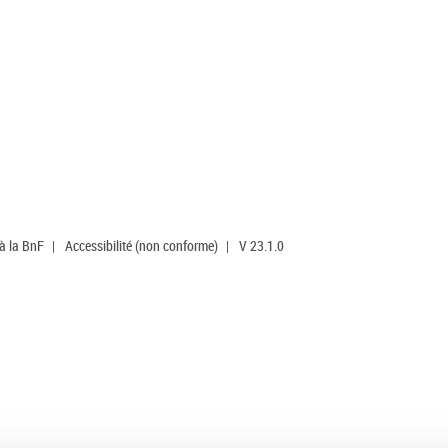
 à la BnF
|
Accessibilité (non conforme)
|
V 23.1.0