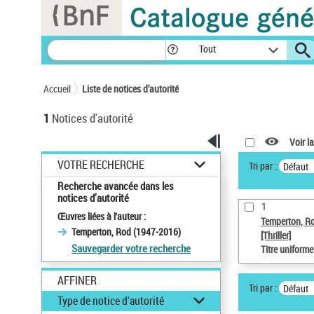
Panneau de gestion des cookies
Tout
Accueil
Liste de notices d’autorité
1
Notices d'autorité
Voir la
VOTRE RECHERCHE
Tri par :
Défaut
Recherche avancée dans les
notices d’autorité
1
Œuvres liées à l'auteur :
Temperton, R
Temperton, Rod (1947-2016)
[Thriller]
Sauvegarder votre recherche
Titre uniform
AFFINER
Tri par :
Défaut
Type de notice d'autorité