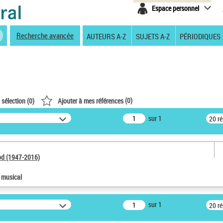
Espace personnel
Recherche avancée
AUTEURS A-Z
SUJETS A-Z
PÉRIODIQUES
(
0
)
 sélection (
0
)
Ajouter à mes références
sur 1
20 r
od (1947-2016)
e musical
sur 1
20 r