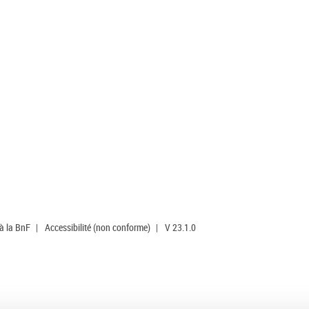
 à la BnF
|
Accessibilité (non conforme)
|
V 23.1.0