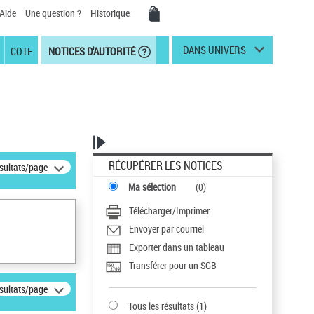
Aide
Une question ?
Historique
DANS UNIVERS
COTE
NOTICES D'AUTORITÉ
RÉCUPÉRER LES NOTICES
ésultats/page
Ma sélection
(
0
)
Télécharger/Imprimer
Envoyer par courriel
Exporter dans un tableau
Transférer pour un SGB
ésultats/page
Tous les résultats
(
1
)