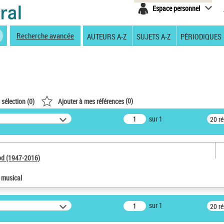
Espace personnel
Recherche avancée
AUTEURS A-Z
SUJETS A-Z
PÉRIODIQUES
(
0
)
 sélection (
0
)
Ajouter à mes références
sur 1
20 r
od (1947-2016)
e musical
sur 1
20 r