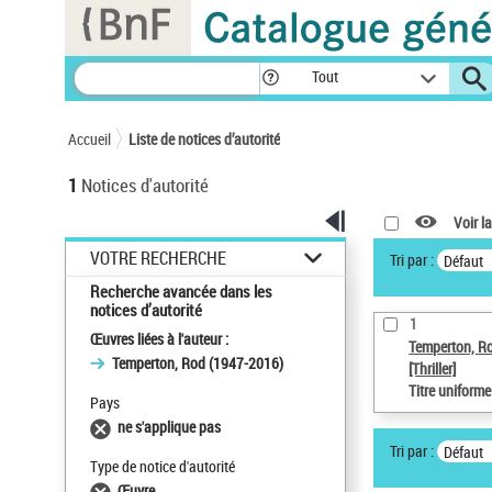
Panneau de gestion des cookies
Tout
Accueil
Liste de notices d’autorité
1
Notices d'autorité
Voir la
VOTRE RECHERCHE
Tri par :
Défaut
Recherche avancée dans les
notices d’autorité
1
Œuvres liées à l'auteur :
Temperton, R
Temperton, Rod (1947-2016)
[Thriller]
Titre uniform
Pays
ne s'applique pas
Tri par :
Défaut
Type de notice d'autorité
Œuvre