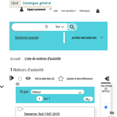
Panneau de gestion des cookies
Espace personnel
Aide
Une question ?
Historique
Tout
Recherche avancée
AUTRES RECHERCHES
Accueil
Liste de notices d’autorité
1
Notices d'autorité
Voir la sélection (
0
)
Ajouter à mes références
(
0
)
VOTRE RECHERCHE
RÉCUPÉRER
LES
Tri par :
Défaut
NOTICES
Recherche avancée dans les
sur 1
notices d’autorité
20
résultats/page
Œuvres liées à l'auteur :
1
Temperton, Rod (1947-2016)
Ma
Temperton, Rod (1947-2016)