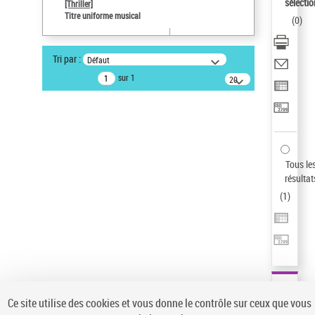
sélectio
[Thriller]
Pays
Titre uniforme musical
(
0
)
ne s'applique pas
Auteur d’œuvre
Tri par :
Défaut
Temperton, Rod (1947-2016)
sur 1
20
résultats/page
Statut de la notice d’autorité
Notice élémentaire
Type de notice d'autorité
Titre uniforme musical
Sauvegarder votre recherche
Tous le
résultat
AFFINER
(
1
)
Type de notice d'autorité
Œuvre
(1)
Titre uniforme musical
(1)
Statut de la notice d’autorité
Ce site utilise des cookies et vous donne le contrôle sur ceux que vous
Pays