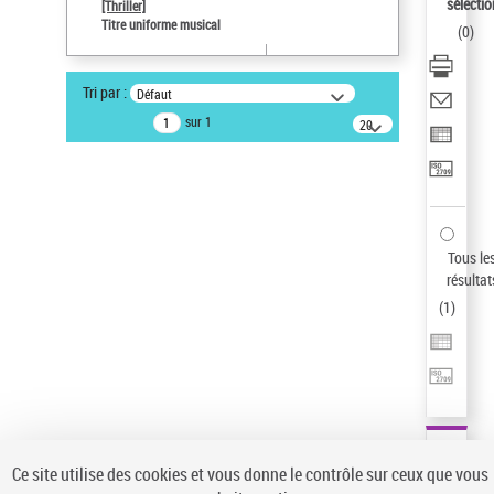
sélectio
[Thriller]
Type de notice d'autorité
Titre uniforme musical
(
0
)
Œuvre
Sauvegarder votre recherche
Tri par :
Défaut
AFFINER
sur 1
20
résultats/page
Type de notice d'autorité
Œuvre
(1)
Titre uniforme musical
(1)
Statut de la notice d’autorité
Tous le
résultat
Pays
(
1
)
Auteur d’œuvre
Ce site utilise des cookies et vous donne le contrôle sur ceux que vous