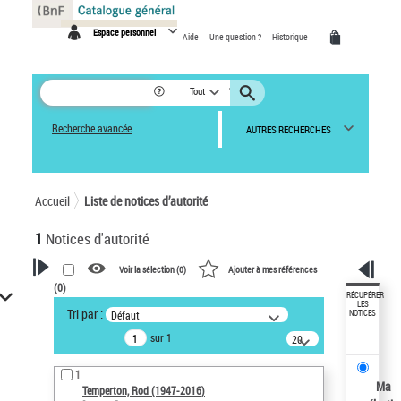
Panneau de gestion des cookies
Espace personnel
Aide
Une question ?
Historique
Tout
Recherche avancée
AUTRES RECHERCHES
Accueil
Liste de notices d’autorité
1
Notices d'autorité
Voir la sélection (
0
)
Ajouter à mes références
(
0
)
VOTRE RECHERCHE
RÉCUPÉRER
LES
Tri par :
Défaut
NOTICES
Recherche avancée dans les
sur 1
notices d’autorité
20
résultats/page
Œuvres liées à l'auteur :
1
Temperton, Rod (1947-2016)
Ma
Temperton, Rod (1947-2016)