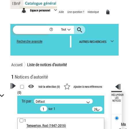
Panneau de gestion des cookies
Espace personnel
Aide
Une question ?
Historique
Tout
Recherche avancée
AUTRES RECHERCHES
Accueil
Liste de notices d’autorité
1
Notices d'autorité
Voir la sélection (
0
)
Ajouter à mes références
(
0
)
VOTRE RECHERCHE
RÉCUPÉRER
LES
Tri par :
Défaut
NOTICES
Recherche avancée dans les
sur 1
notices d’autorité
20
résultats/page
Œuvres liées à l'auteur :
1
Temperton, Rod (1947-2016)
Ma
Temperton, Rod (1947-2016)