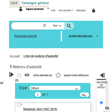
Panneau de gestion des cookies
Espace personnel
Aide
Une question ?
Historique
Tout
Recherche avancée
AUTRES RECHERCHES
Accueil
Liste de notices d’autorité
1
Notices d'autorité
Voir la sélection (
0
)
Ajouter à mes références
(
0
)
VOTRE RECHERCHE
RÉCUPÉRER
LES
Tri par :
Défaut
NOTICES
Recherche avancée dans les
sur 1
notices d’autorité
20
résultats/page
Œuvres liées à l'auteur :
1
Temperton, Rod (1947-2016)
Ma
Temperton, Rod (1947-2016)