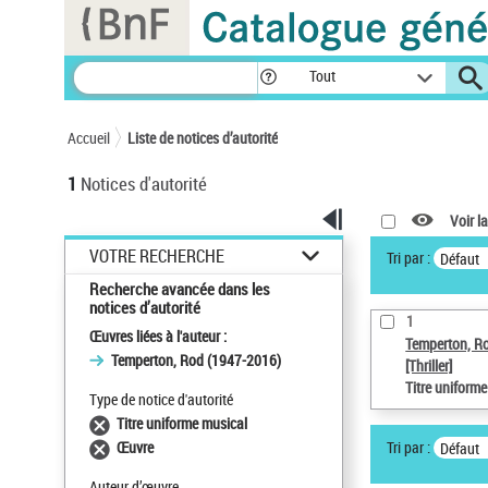
Panneau de gestion des cookies
Tout
Accueil
Liste de notices d’autorité
1
Notices d'autorité
Voir la
VOTRE RECHERCHE
Tri par :
Défaut
Recherche avancée dans les
notices d’autorité
1
Œuvres liées à l'auteur :
Temperton, R
Temperton, Rod (1947-2016)
[Thriller]
Titre uniform
Type de notice d'autorité
Titre uniforme musical
Tri par :
Œuvre
Défaut
Auteur d’œuvre