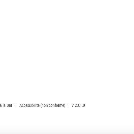
 à la BnF
|
Accessibilité (non conforme)
|
V 23.1.0