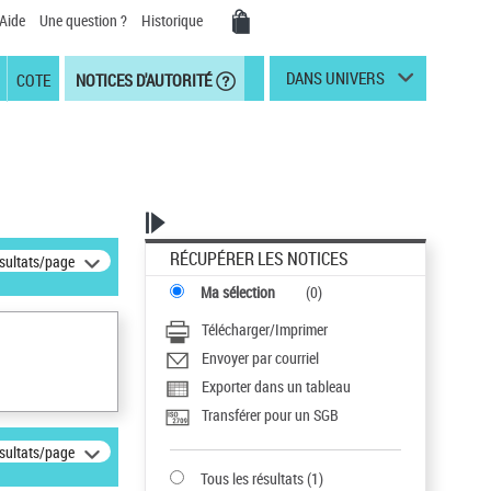
Aide
Une question ?
Historique
DANS UNIVERS
COTE
NOTICES D'AUTORITÉ
RÉCUPÉRER LES NOTICES
ésultats/page
Ma sélection
(
0
)
Télécharger/Imprimer
Envoyer par courriel
Exporter dans un tableau
Transférer pour un SGB
ésultats/page
Tous les résultats
(
1
)