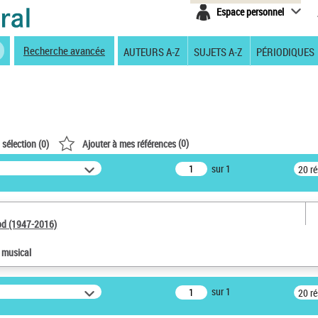
Espace personnel
Recherche avancée
AUTEURS A-Z
SUJETS A-Z
PÉRIODIQUES
(
0
)
 sélection (
0
)
Ajouter à mes références
sur 1
20 r
od (1947-2016)
e musical
sur 1
20 r