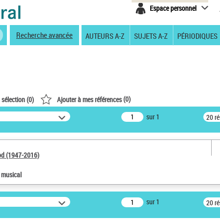
Espace personnel
Recherche avancée
AUTEURS A-Z
SUJETS A-Z
PÉRIODIQUES
(
0
)
 sélection (
0
)
Ajouter à mes références
sur 1
20 r
od (1947-2016)
e musical
sur 1
20 r