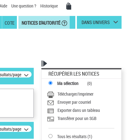
Aide
Une question ?
Historique
DANS UNIVERS
COTE
NOTICES D'AUTORITÉ
RÉCUPÉRER LES NOTICES
ésultats/page
Ma sélection
(
0
)
Télécharger/Imprimer
Envoyer par courriel
Exporter dans un tableau
Transférer pour un SGB
ésultats/page
Tous les résultats
(
1
)