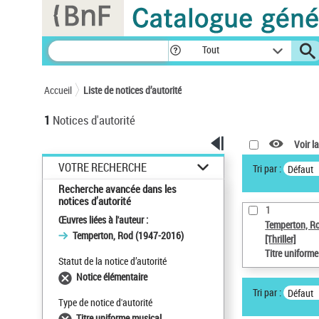
Panneau de gestion des cookies
Tout
Accueil
Liste de notices d’autorité
1
Notices d'autorité
Voir la
VOTRE RECHERCHE
Tri par :
Défaut
Recherche avancée dans les
notices d’autorité
1
Œuvres liées à l'auteur :
Temperton, R
Temperton, Rod (1947-2016)
[Thriller]
Titre uniform
Statut de la notice d’autorité
Notice élémentaire
Tri par :
Défaut
Type de notice d'autorité
Titre uniforme musical