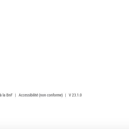
 à la BnF
|
Accessibilité (non conforme)
|
V 23.1.0