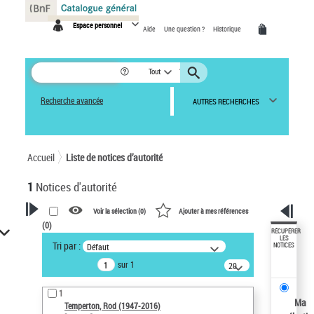
Panneau de gestion des cookies
Espace personnel
Aide
Une question ?
Historique
Tout
Recherche avancée
AUTRES RECHERCHES
Accueil
Liste de notices d’autorité
1
Notices d'autorité
Voir la sélection (
0
)
Ajouter à mes références
(
0
)
VOTRE RECHERCHE
RÉCUPÉRER
LES
Tri par :
Défaut
NOTICES
Recherche avancée dans les
sur 1
notices d’autorité
20
résultats/page
Œuvres liées à l'auteur :
1
Temperton, Rod (1947-2016)
Ma
Temperton, Rod (1947-2016)