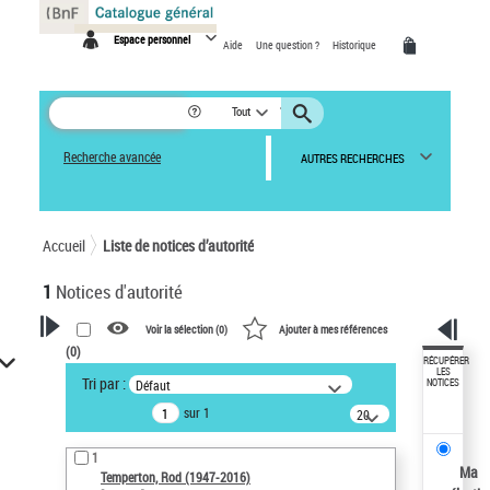
Panneau de gestion des cookies
Espace personnel
Aide
Une question ?
Historique
Tout
Recherche avancée
AUTRES RECHERCHES
Accueil
Liste de notices d’autorité
1
Notices d'autorité
Voir la sélection (
0
)
Ajouter à mes références
(
0
)
VOTRE RECHERCHE
RÉCUPÉRER
LES
Tri par :
Défaut
NOTICES
Recherche avancée dans les
sur 1
notices d’autorité
20
résultats/page
Œuvres liées à l'auteur :
1
Temperton, Rod (1947-2016)
Ma
Temperton, Rod (1947-2016)