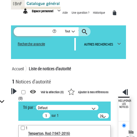
Panneau de gestion des cookies
Espace personnel
Aide
Une question ?
Historique
Tout
Recherche avancée
AUTRES RECHERCHES
Accueil
Liste de notices d’autorité
1
Notices d'autorité
Voir la sélection (
0
)
Ajouter à mes références
(
0
)
VOTRE RECHERCHE
RÉCUPÉRER
LES
Tri par :
Défaut
NOTICES
Recherche avancée dans les
sur 1
notices d’autorité
20
résultats/page
Œuvres liées à l'auteur :
1
Temperton, Rod (1947-2016)
Ma
Temperton, Rod (1947-2016)