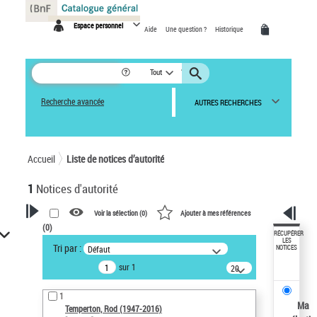
Panneau de gestion des cookies
Espace personnel
Aide
Une question ?
Historique
Tout
Recherche avancée
AUTRES RECHERCHES
Accueil
Liste de notices d’autorité
1
Notices d'autorité
Voir la sélection (
0
)
Ajouter à mes références
(
0
)
VOTRE RECHERCHE
RÉCUPÉRER
LES
Tri par :
Défaut
NOTICES
Recherche avancée dans les
sur 1
notices d’autorité
20
résultats/page
Œuvres liées à l'auteur :
1
Temperton, Rod (1947-2016)
Ma
Temperton, Rod (1947-2016)