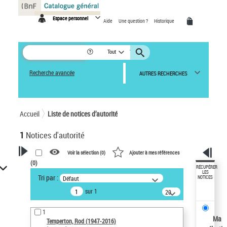
Panneau de gestion des cookies
Espace personnel
Aide
Une question ?
Historique
Tout
Recherche avancée
AUTRES RECHERCHES
Accueil
Liste de notices d’autorité
1
Notices d'autorité
Voir la sélection (
0
)
Ajouter à mes références
(
0
)
VOTRE RECHERCHE
RÉCUPÉRER
LES
Tri par :
Défaut
NOTICES
Recherche avancée dans les
sur 1
notices d’autorité
20
résultats/page
Œuvres liées à l'auteur :
1
Temperton, Rod (1947-2016)
Ma
Temperton, Rod (1947-2016)