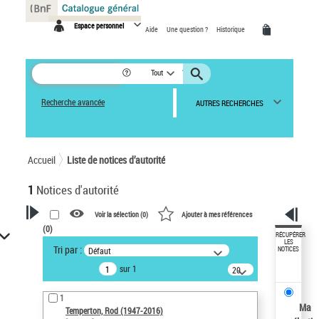
Panneau de gestion des cookies
Espace personnel
Aide
Une question ?
Historique
Tout
Recherche avancée
AUTRES RECHERCHES
Accueil
Liste de notices d’autorité
1
Notices d'autorité
Voir la sélection (
0
)
Ajouter à mes références
(
0
)
VOTRE RECHERCHE
RÉCUPÉRER
LES
Tri par :
Défaut
NOTICES
Recherche avancée dans les
sur 1
notices d’autorité
20
résultats/page
Œuvres liées à l'auteur :
1
Temperton, Rod (1947-2016)
Ma
Temperton, Rod (1947-2016)