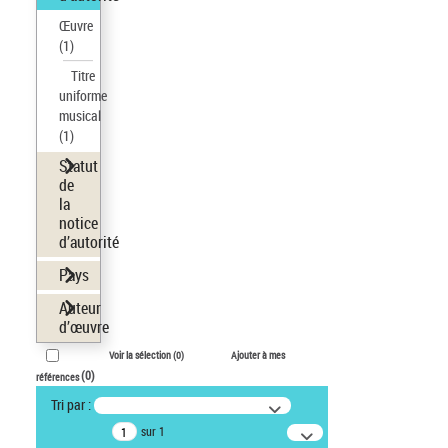
Œuvre
(1)
Titre
uniforme
musical
(1)
Statut
de
la
notice
d’autorité
Pays
Auteur
d’œuvre
Voir la sélection (
0
)
Ajouter à mes
(
0
)
références
Tri par :
sur 1