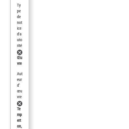
Ty
pe
de
not
ice
d'a
uto
rité
Œu
vre
Aut
eur
d’
œu
vre
Te
mp
ert
on,