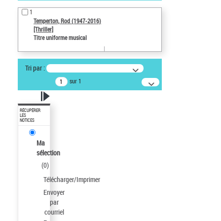
1
Temperton, Rod (1947-2016)
[Thriller]
Titre uniforme musical
Tri par :
sur 1
RÉCUPÉRER
LES
NOTICES
Ma
sélection
(
0
)
Télécharger/Imprimer
Envoyer
par
courriel