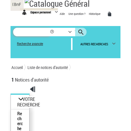
Espace personnel
Aide
Une question ?
Historique
Recherche avancée
AUTRES RECHERCHES
Accueil
Liste de notices d’autorité
1
Notices d'autorité
VOTRE
RECHERCHE
Re
ch
erc
he