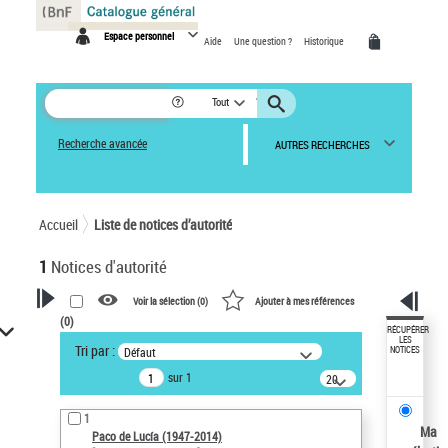
Panneau de gestion des cookies
Espace personnel
Aide
Une question ?
Historique
Tout
Recherche avancée
AUTRES RECHERCHES
Accueil
Liste de notices d’autorité
1
Notices d'autorité
Voir la sélection (
0
)
Ajouter à mes références
(
0
)
VOTRE RECHERCHE
RÉCUPÉRER
LES
Tri par :
Défaut
NOTICES
Recherche avancée dans les
sur 1
notices d’autorité
20
résultats/page
Œuvres liées à l'auteur :
1
Paco de Lucía (1947-2014)
Ma
Paco de Lucía (1947-2014)