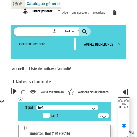
Panneau de gestion des cookies
Espace personnel
Aide
Une question ?
Historique
Tout
Recherche avancée
AUTRES RECHERCHES
Accueil
Liste de notices d’autorité
1
Notices d'autorité
Voir la sélection (
0
)
Ajouter à mes références
(
0
)
VOTRE RECHERCHE
RÉCUPÉRER
LES
Tri par :
Défaut
NOTICES
Recherche avancée dans les
sur 1
notices d’autorité
20
résultats/page
Œuvres liées à l'auteur :
1
Temperton, Rod (1947-2016)
Ma
Temperton, Rod (1947-2016)