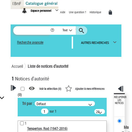
Panneau de gestion des cookies
Espace personnel
Aide
Une question ?
Historique
Tout
Recherche avancée
AUTRES RECHERCHES
Accueil
Liste de notices d’autorité
1
Notices d'autorité
Voir la sélection (
0
)
Ajouter à mes références
(
0
)
VOTRE RECHERCHE
RÉCUPÉRER
LES
Tri par :
Défaut
NOTICES
Recherche avancée dans les
sur 1
notices d’autorité
20
résultats/page
Œuvres liées à l'auteur :
1
Temperton, Rod (1947-2016)
Ma
Temperton, Rod (1947-2016)