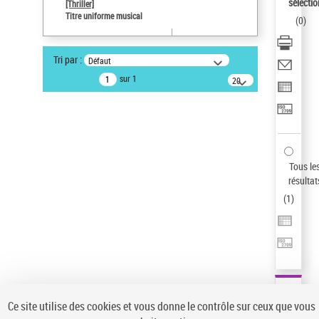
Sauvegarder votre recherche
sélectio
[Thriller]
Titre uniforme musical
(
0
)
AFFINER
Type de notice d'autorité
Tri par :
Défaut
Œuvre
(1)
sur 1
20
résultats/page
Titre uniforme musical
(1)
Statut de la notice d’autorité
Pays
Auteur d’œuvre
Tous le
résultat
(
1
)
Ce site utilise des cookies et vous donne le contrôle sur ceux que vous