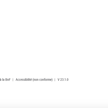
 à la BnF
|
Accessibilité (non conforme)
|
V 23.1.0