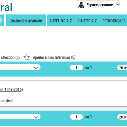
Espace personnel
Recherche avancée
AUTEURS A-Z
SUJETS A-Z
PÉRIODIQUES
(
0
)
 sélection (
0
)
Ajouter à mes références
sur 1
20 r
od (1947-2016)
e musical
sur 1
20 r