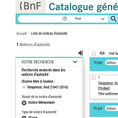
Panneau de gestion des cookies
Tout
Accueil
Liste de notices d’autorité
1
Notices d'autorité
Voir la
VOTRE RECHERCHE
Tri par :
Défaut
Recherche avancée dans les
notices d’autorité
1
Œuvres liées à l'auteur :
Temperton, R
Temperton, Rod (1947-2016)
[Thriller]
Titre uniform
Statut de la notice d’autorité
Notice élémentaire
Tri par :
Défaut
Type de notice d'autorité
Œuvre