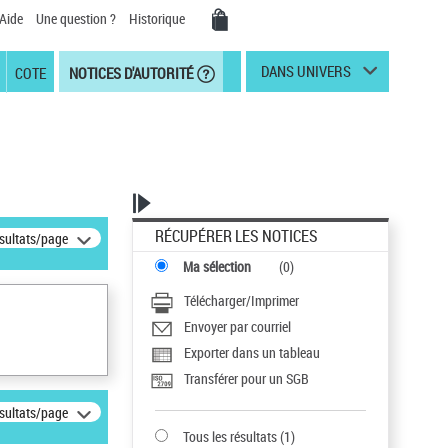
Aide
Une question ?
Historique
DANS UNIVERS
COTE
NOTICES D'AUTORITÉ
RÉCUPÉRER LES NOTICES
ésultats/page
Ma sélection
(
0
)
Télécharger/Imprimer
Envoyer par courriel
Exporter dans un tableau
Transférer pour un SGB
ésultats/page
Tous les résultats
(
1
)