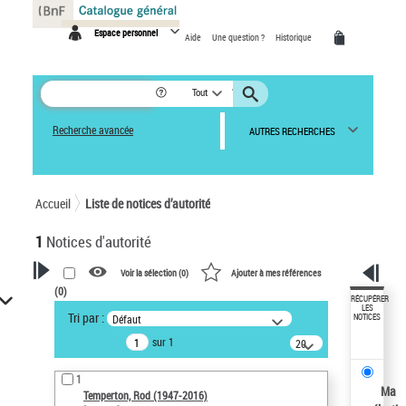
Panneau de gestion des cookies
Espace personnel
Aide
Une question ?
Historique
Tout
Recherche avancée
AUTRES RECHERCHES
Accueil
Liste de notices d’autorité
1
Notices d'autorité
Voir la sélection (
0
)
Ajouter à mes références
(
0
)
VOTRE RECHERCHE
RÉCUPÉRER
LES
Tri par :
Défaut
NOTICES
Recherche avancée dans les
sur 1
notices d’autorité
20
résultats/page
Œuvres liées à l'auteur :
1
Temperton, Rod (1947-2016)
Ma
Temperton, Rod (1947-2016)