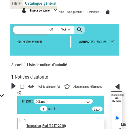
Panneau de gestion des cookies
Espace personnel
Aide
Une question ?
Historique
Tout
Recherche avancée
AUTRES RECHERCHES
Accueil
Liste de notices d’autorité
1
Notices d'autorité
Voir la sélection (
0
)
Ajouter à mes références
(
0
)
VOTRE RECHERCHE
RÉCUPÉRER
LES
Tri par :
Défaut
NOTICES
Recherche avancée dans les
sur 1
notices d’autorité
20
résultats/page
Œuvres liées à l'auteur :
1
Temperton, Rod (1947-2016)
Ma
Temperton, Rod (1947-2016)