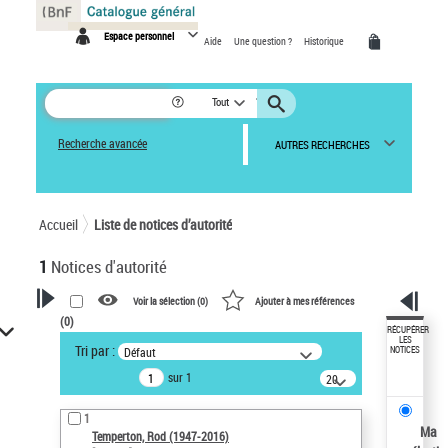
Panneau de gestion des cookies
Espace personnel
Aide
Une question ?
Historique
Tout
Recherche avancée
AUTRES RECHERCHES
Accueil
Liste de notices d’autorité
1
Notices d'autorité
Voir la sélection (
0
)
Ajouter à mes références
(
0
)
VOTRE RECHERCHE
RÉCUPÉRER
LES
Tri par :
Défaut
NOTICES
Recherche avancée dans les
sur 1
notices d’autorité
20
résultats/page
Œuvres liées à l'auteur :
1
Temperton, Rod (1947-2016)
Ma
Temperton, Rod (1947-2016)