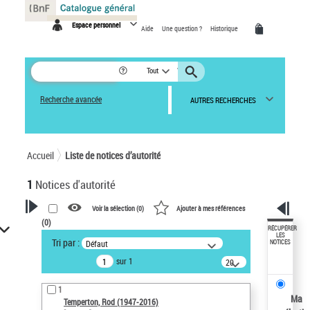
Panneau de gestion des cookies
Espace personnel
Aide
Une question ?
Historique
Tout
Recherche avancée
AUTRES RECHERCHES
Accueil
Liste de notices d’autorité
1
Notices d'autorité
Voir la sélection (
0
)
Ajouter à mes références
(
0
)
VOTRE RECHERCHE
RÉCUPÉRER
LES
Tri par :
Défaut
NOTICES
Recherche avancée dans les
sur 1
notices d’autorité
20
résultats/page
Œuvres liées à l'auteur :
1
Temperton, Rod (1947-2016)
Ma
Temperton, Rod (1947-2016)