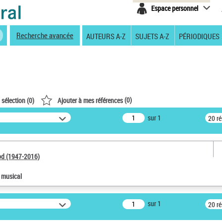
Espace personnel
Recherche avancée
AUTEURS A-Z
SUJETS A-Z
PÉRIODIQUES
(
0
)
 sélection (
0
)
Ajouter à mes références
sur 1
20 r
od (1947-2016)
e musical
sur 1
20 r