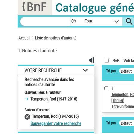
Panneau de gestion des cookies
Tout
Accueil
Liste de notices d’autorité
1
Notices d'autorité
Voir la
VOTRE RECHERCHE
Tri par :
Défaut
Recherche avancée dans les
notices d’autorité
1
Œuvres liées à l'auteur :
Temperton, R
Temperton, Rod (1947-2016)
[Thriller]
Titre uniform
Auteur d’œuvre
Temperton, Rod (1947-2016)
Tri par :
Défaut
Sauvegarder votre recherche