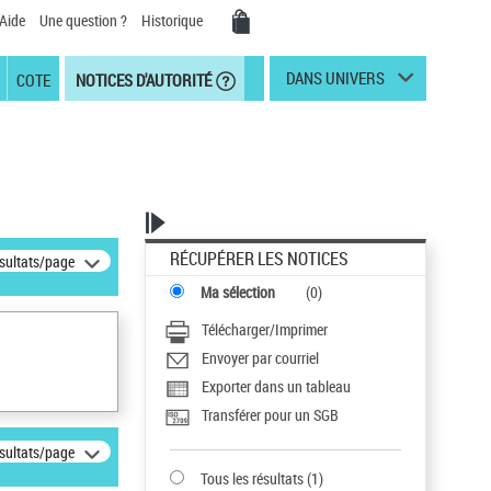
Aide
Une question ?
Historique
DANS UNIVERS
COTE
NOTICES D'AUTORITÉ
RÉCUPÉRER LES NOTICES
ésultats/page
Ma sélection
(
0
)
Télécharger/Imprimer
Envoyer par courriel
Exporter dans un tableau
Transférer pour un SGB
ésultats/page
Tous les résultats
(
1
)