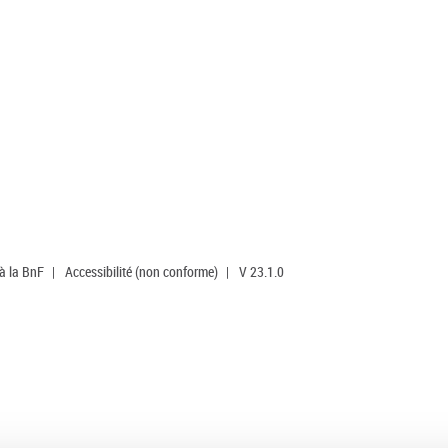
 à la BnF
|
Accessibilité (non conforme)
|
V 23.1.0