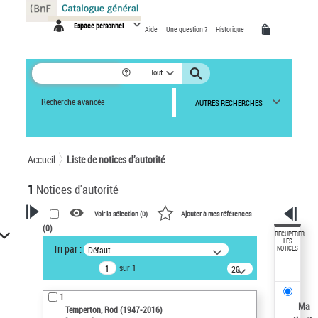
Panneau de gestion des cookies
Espace personnel
Aide
Une question ?
Historique
Tout
Recherche avancée
AUTRES RECHERCHES
Accueil
Liste de notices d’autorité
1
Notices d'autorité
Voir la sélection (
0
)
Ajouter à mes références
(
0
)
VOTRE RECHERCHE
RÉCUPÉRER
LES
Tri par :
Défaut
NOTICES
Recherche avancée dans les
sur 1
notices d’autorité
20
résultats/page
Œuvres liées à l'auteur :
1
Temperton, Rod (1947-2016)
Ma
Temperton, Rod (1947-2016)