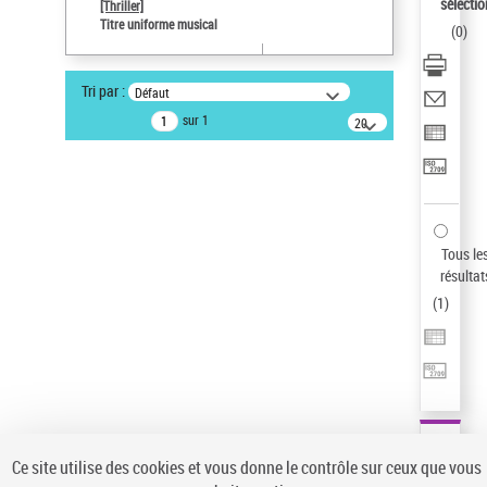
sélectio
[Thriller]
Type de notice d'autorité
Titre uniforme musical
(
0
)
Œuvre
Sauvegarder votre recherche
Tri par :
Défaut
AFFINER
sur 1
20
résultats/page
Type de notice d'autorité
Œuvre
(1)
Titre uniforme musical
(1)
Statut de la notice d’autorité
Tous le
résultat
Pays
(
1
)
Auteur d’œuvre
Ce site utilise des cookies et vous donne le contrôle sur ceux que vous