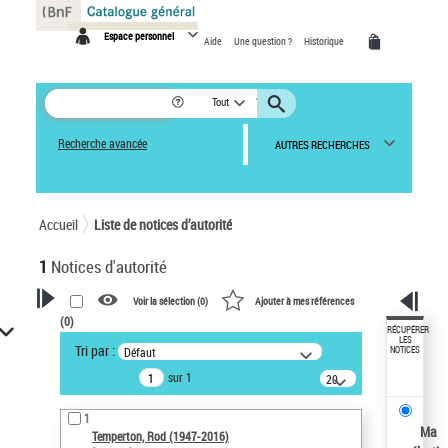
Panneau de gestion des cookies
Espace personnel
Aide
Une question ?
Historique
Tout
Recherche avancée
AUTRES RECHERCHES
Accueil
Liste de notices d’autorité
1
Notices d'autorité
Voir la sélection (
0
)
Ajouter à mes références
(
0
)
VOTRE RECHERCHE
RÉCUPÉRER
LES
Tri par :
Défaut
NOTICES
Recherche avancée dans les
sur 1
notices d’autorité
20
résultats/page
Œuvres liées à l'auteur :
1
Temperton, Rod (1947-2016)
Ma
Temperton, Rod (1947-2016)